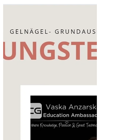
In einem Nagelstudio ist eine hohe Hygiene
von größter Bedeutung. Durch den direkten
Kontakt mit Kunden und ihren Nägeln besteht
ein...