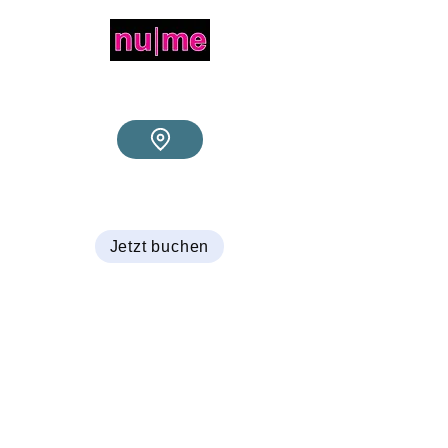
NailArt&Microblading
by Vaska Anzarska
vaskaanzarska@web.de
+4915737811124
Jetzt buchen