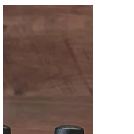
sorgen dafür, dass das Produkt unter UV-
oder LED-Licht zuverlässig aushärtet. Einer
dieser Stoffe ist TPO – aber: TPO ist nicht
immer dasselbe! 🔬 Was ist TPO überhaupt?
TPO ist die Abkürzung für eine chemische
Verbindung, die Licht aufnimmt und so den
Aushärtungsprozess startet. Dabei gibt es
zwei Varianten, die ä