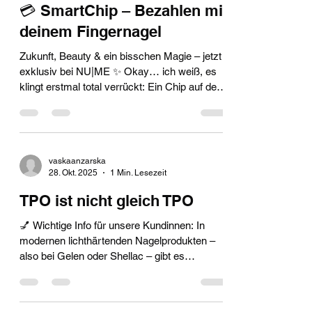
vaskaanzarska
24. Nov. 2025
2 Min. Lesezeit
💳 SmartChip – Bezahlen mit
deinem Fingernagel
Zukunft, Beauty & ein bisschen Magie – jetzt
exklusiv bei NU|ME ✨ Okay… ich weiß, es
klingt erstmal total verrückt: Ein Chip auf dem
Fingernagel, mit dem man bezahlen kann.
Aber glaub mir – es ist nicht verrückt, es ist
Zukunft. Und diese Zukunft beginnt jetzt bei
NU|ME. Der SmartChip ist ein superdünner,
vaskaanzarska
flexibler NFC-Chip aus der Schweiz, der
28. Okt. 2025
1 Min. Lesezeit
direkt auf deinen Fingernagel gesetzt und
versiegelt wird. Er ist so winzig, dass du ihn
TPO ist nicht gleich TPO
im Alltag überhaupt nicht bemerkst. Seit übe
💅 Wichtige Info für unsere Kundinnen: In
modernen lichthärtenden Nagelprodukten –
also bei Gelen oder Shellac – gibt es
sogenannte Photoinitiatoren. Diese Stoffe