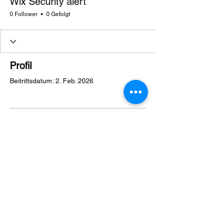
Wix Security alert
0 Follower
0 Gefolgt
Profil
Beitrittsdatum: 2. Feb. 2026
Es gibt noch nichts zu
sehen
Wenn dieses Mitglied Infos über sich
selbst hinzufügt, erscheinen diese hier.